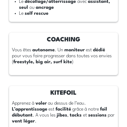
Le
décollage/atterrissage
avec
assistant,
seul
ou
ancrage
Le
self rescue
Vous êtes
autonome
. Un
moniteur
est
dédié
pour vous faire progresser dans toutes vos envies
(
freestyle, big air, surf kite
)
Apprenez à
voler
au dessus de l’eau.
L’apprentissage
est
facilité
grâce à notre
foil
débutant
. A vous les
jibes
,
tacks
et
sessions
par
vent léger
.