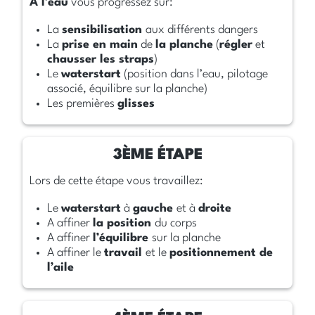
A l’eau
vous progressez sur:
La
sensibilisation
aux différents dangers
La
prise en main
de
la planche
(
régler
et
chausser les straps
)
Le
waterstart
(position dans l’eau, pilotage
associé, équilibre sur la planche)
Les premières
glisses
Lors de cette étape vous travaillez:
Le
waterstart
à
gauche
et à
droite
A affiner
la position
du corps
A affiner
l’équilibre
sur la planche
A affiner le
travail
et le
positionnement de
l’aile