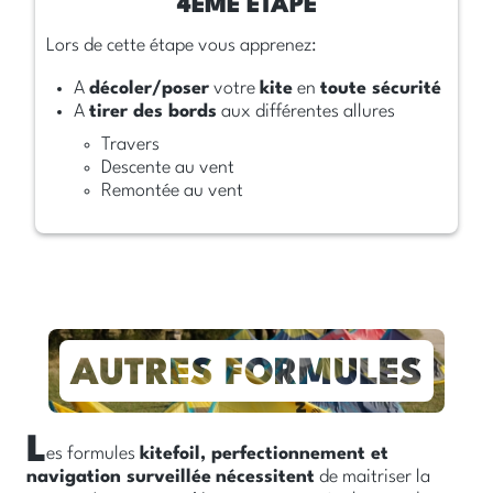
Lors de cette étape vous apprenez:
A
décoler/poser
votre
kite
en
toute sécurité
A
tirer des bords
aux différentes allures
Travers
Descente au vent
Remontée au vent
L
es formules
kitefoil, perfectionnement et
navigation surveillée
nécessitent
de maitriser la