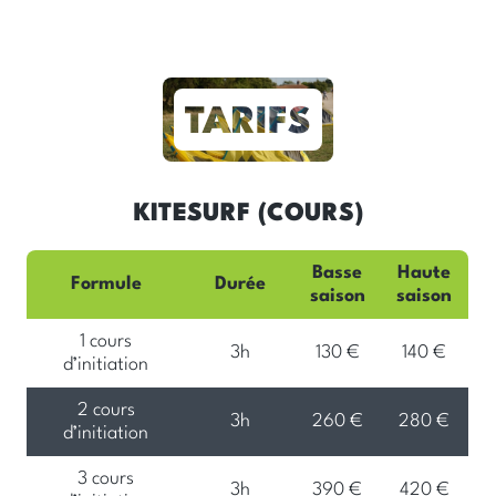
KITESURF (COURS)
Basse
Haute
Formule
Durée
saison
saison
1 cours
3h
130 €
140 €
d’initiation
2 cours
3h
260 €
280 €
d’initiation
3 cours
3h
390 €
420 €