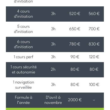
d’initiation
4 cours
3h
520 €
560 €
d’initiation
5 cours
3h
650 €
700 €
d’initiation
6 cours
3h
780 €
830 €
d’initiation
1 cours perf
3h
90 €
120 €
1 cours sécurité
2h
80 €
80 €
et autonomie
1 navigation
3h
80 €
100 €
surveillée
Formule à
D’avril à
2000 €
–
l’année
novembre