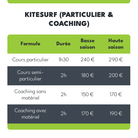
KITESURF (PARTICULIER &
COACHING)
Basse
Haute
Formule
Durée
saison
saison
Cours particulier
1h30
240 €
290 €
Cours semi-
2h
180 €
200 €
particulier
Coaching sans
2h
150 €
170 €
matériel
Coaching avec
2h
170 €
190 €
matériel