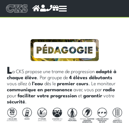
Ecole
Kitesurf
Wingfoil
Bouée
L
a CKS propose une trame de progression
adapté à
Location
chaque élève
. Par groupe de
4 élèves débutants
vous allez à
l’eau
dès le
premier cours
. Le moniteur
Tarifs
communique en permanence
avec vous par
radio
pour
faciliter votre progression
et
garantir
votre
Le shop
sécurité
.